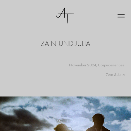
ZAIN UND JULIA
November 2024, Cospudener See
Zain
&
Julia